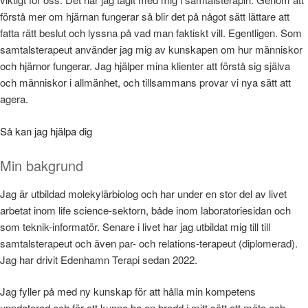
förstå mer om hjärnan fungerar så blir det på något sätt lättare att
fatta rätt beslut och lyssna på vad man faktiskt vill. Egentligen. Som
samtalsterapeut använder jag mig av kunskapen om hur människor
och hjärnor fungerar. Jag hjälper mina klienter att förstå sig själva
och människor i allmänhet, och tillsammans provar vi nya sätt att
agera.
Så kan jag hjälpa dig
Min bakgrund
Jag är utbildad molekylärbiolog och har under en stor del av livet
arbetat inom life science-sektorn, både inom laboratoriesidan och
som teknik-informatör. Senare i livet har jag utbildat mig till till
samtalsterapeut och även par- och relations-terapeut (diplomerad).
Jag har drivit Edenhamn Terapi sedan 2022.
Jag fyller på med ny kunskap för att hålla min kompetens
uppdaterad och för att kunna ha en bredd i mitt sätt att möta och