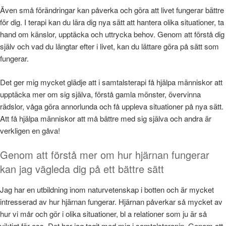
Även små förändringar kan påverka och göra att livet fungerar bättre
för dig. I terapi kan du lära dig nya sätt att hantera olika situationer, ta
hand om känslor, upptäcka och uttrycka behov. Genom att förstå dig
själv och vad du längtar efter i livet, kan du lättare göra på sätt som
fungerar.
Det ger mig mycket glädje att i samtalsterapi få hjälpa människor att
upptäcka mer om sig själva, förstå gamla mönster, övervinna
rädslor, våga göra annorlunda och få uppleva situationer på nya sätt.
Att få hjälpa människor att må bättre med sig själva och andra är
verkligen en gåva!
Genom att förstå mer om hur hjärnan fungerar
kan jag vägleda dig på ett bättre sätt
Jag har en utbildning inom naturvetenskap i botten och är mycket
intresserad av hur hjärnan fungerar. Hjärnan påverkar så mycket av
hur vi mår och gör i olika situationer, bl a relationer som ju är så
viktigt för oss. Det har jag tagit med mig i samtalsterapin. Genom att